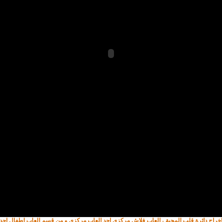
ة وإخراج دائرة قلب المحبة - العاب فلاش مركزي احد العاب مركزي و من قسم العاب اطفال ا