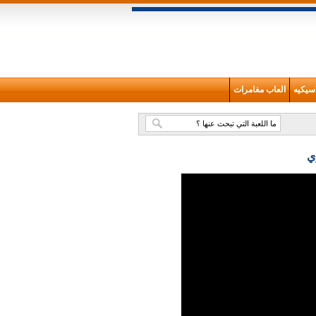
سيكيه
العاب مغامرات
ي