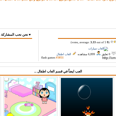
♥ نحن نحب المشاركة ه
3.33
out of 5)
votes, average:
9
(
0 تعليق
6,899 مشاهده
العاب اطفال
flash games
#5051
العب ايضاً في قسم العاب اطفال ...