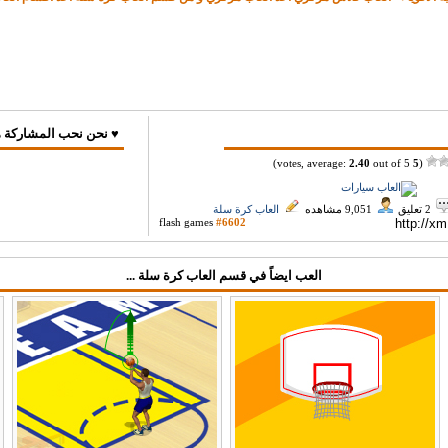
♥ نحن نحب المشاركة ه
2.40
out of 5)
votes, average:
5
(
2 تعليق
9,051 مشاهده
العاب كرة سلة
flash games
#6602
العب ايضاً في قسم العاب كرة سلة ...