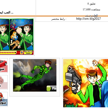
0 تعليق
17,688 مشاهده
العب ايضاً في قسم العاب بن تن ...
العاب بن تن
رابط مختصر :