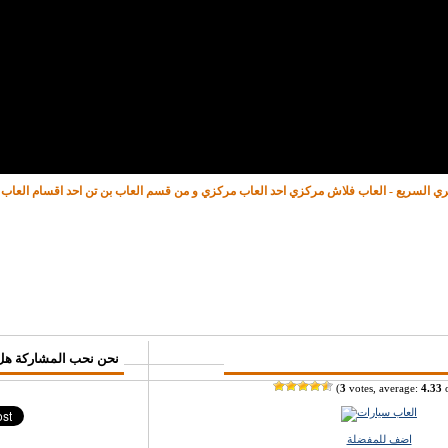
جري السريع - العاب فلاش مركزي احد العاب مركزي و من قسم العاب بن تن احد اقسام العا
♥ نحن نحب المشاركة هل
(
3
votes, average:
4.33
o
اضف للمفضلة