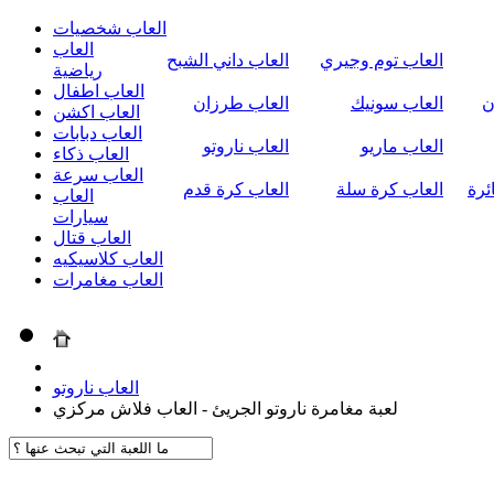
العاب شخصيات
العاب
العاب توم وجيري
العاب داني الشبح
رياضية
العاب اطفال
ن
العاب سونيك
العاب طرزان
العاب اكشن
العاب دبابات
العاب ماريو
العاب ناروتو
العاب ذكاء
العاب سرعة
ئرة
العاب كرة سلة
العاب كرة قدم
العاب
سيارات
العاب قتال
العاب كلاسيكيه
العاب مغامرات
العاب ناروتو
لعبة مغامرة ناروتو الجريئ - العاب فلاش مركزي