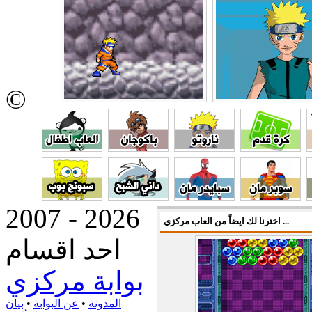
©
2007 - 2026
اخترنا لك ايضاً من العاب مركزي ...
احد اقسام
بوابة مركزي
المدونة
•
عن البوابة
•
بيان