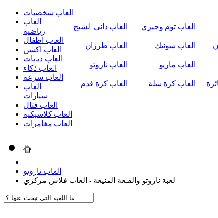
العاب شخصيات
العاب
العاب توم وجيري
العاب داني الشبح
رياضية
العاب اطفال
ن
العاب سونيك
العاب طرزان
العاب اكشن
العاب دبابات
العاب ماريو
العاب ناروتو
العاب ذكاء
العاب سرعة
ئرة
العاب كرة سلة
العاب كرة قدم
العاب
سيارات
العاب قتال
العاب كلاسيكيه
العاب مغامرات
العاب ناروتو
لعبة ناروتو والقلعة المنيعة - العاب فلاش مركزي