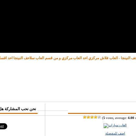
ف النينجا - العاب فلاش مركزي احد العاب مركزي و من قسم العاب سلاحف النينجا احد اقس
♥ نحن نحب المشاركة هل
(
5
votes, average:
4.00
o
اضف للمفضلة