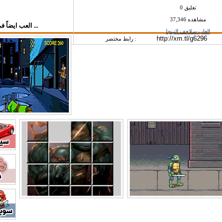
0 تعليق
37,346 مشاهده
العب ايضاً في قسم العاب سلاحف النينجا ...
العاب سلاحف النينجا
رابط مختصر :