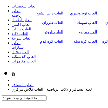
العاب شخصيات
العاب
العاب توم وجيري
العاب داني الشبح
رياضية
العاب اطفال
ن
العاب سونيك
العاب طرزان
العاب اكشن
العاب دبابات
العاب ماريو
العاب ناروتو
العاب ذكاء
العاب سرعة
ئرة
العاب كرة سلة
العاب كرة قدم
العاب
سيارات
العاب قتال
العاب كلاسيكيه
العاب مغامرات
العاب السنافر
لعبة السنافر والالات الرياضية - العاب فلاش مركزي