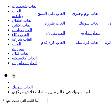
العاب شخصيات
العاب
العاب توم وجيري
العاب داني الشبح
رياضية
العاب اطفال
ن
العاب سونيك
العاب طرزان
العاب اكشن
العاب دبابات
العاب ماريو
العاب ناروتو
العاب ذكاء
العاب سرعة
ئرة
العاب كرة سلة
العاب كرة قدم
العاب
سيارات
العاب قتال
العاب كلاسيكيه
العاب مغامرات
العاب سونيك
لعبة سونيك في عالم ماريو - العاب فلاش مركزي