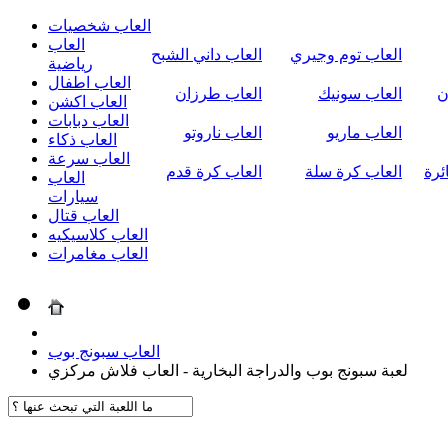
العاب شخصيات
العاب
العاب توم وجيري
العاب داني الشبح
رياضية
العاب اطفال
ن
العاب سونيك
العاب طرزان
العاب اكشن
العاب دبابات
العاب ماريو
العاب ناروتو
العاب ذكاء
العاب سرعة
ئرة
العاب كرة سلة
العاب كرة قدم
العاب
سيارات
العاب قتال
العاب كلاسيكيه
العاب مغامرات
العاب سبونج بوب
لعبة سبونج بوب والدراجة البخارية - العاب فلاش مركزي