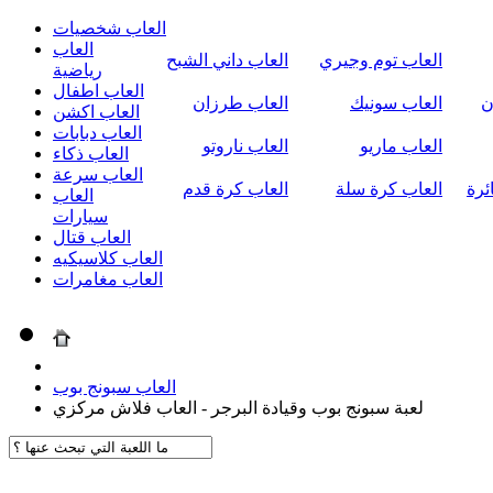
العاب شخصيات
العاب
العاب توم وجيري
العاب داني الشبح
رياضية
العاب اطفال
ن
العاب سونيك
العاب طرزان
العاب اكشن
العاب دبابات
العاب ماريو
العاب ناروتو
العاب ذكاء
العاب سرعة
ئرة
العاب كرة سلة
العاب كرة قدم
العاب
سيارات
العاب قتال
العاب كلاسيكيه
العاب مغامرات
العاب سبونج بوب
لعبة سبونج بوب وقيادة البرجر - العاب فلاش مركزي