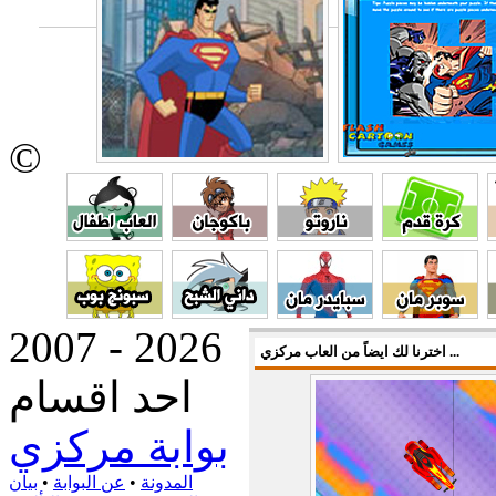
©
2007 - 2026
اخترنا لك ايضاً من العاب مركزي ...
احد اقسام
بوابة مركزي
المدونة
•
عن البوابة
•
بيان