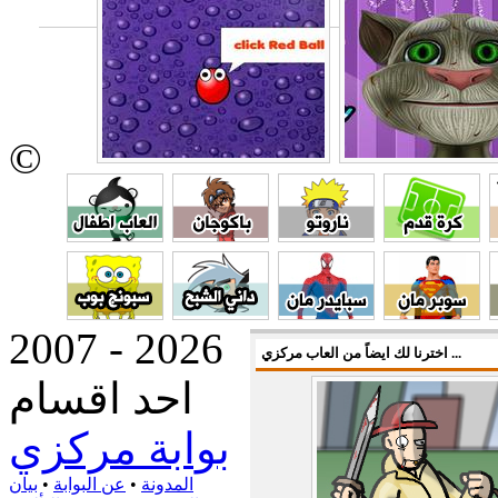
©
2007 - 2026
اخترنا لك ايضاً من العاب مركزي ...
احد اقسام
بوابة مركزي
المدونة
•
عن البوابة
•
بيان