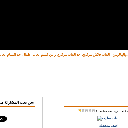
ي والهالويين - العاب فلاش مركزي احد العاب مركزي و من قسم العاب اطفال احد اقسام الع
♥ نحن نحب المشاركة هل
(
1
votes, average:
1.00
o
اضف للمفضلة