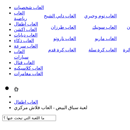
العاب شخصيات
العاب
العاب توم وجيري
العاب داني الشبح
رياضية
العاب اطفال
ن
العاب سونيك
العاب طرزان
العاب اكشن
العاب دبابات
العاب ماريو
العاب ناروتو
العاب ذكاء
العاب سرعة
ئرة
العاب كرة سلة
العاب كرة قدم
العاب
سيارات
العاب قتال
العاب كلاسيكيه
العاب مغامرات
العاب اطفال
لعبة سباق البيض - العاب فلاش مركزي