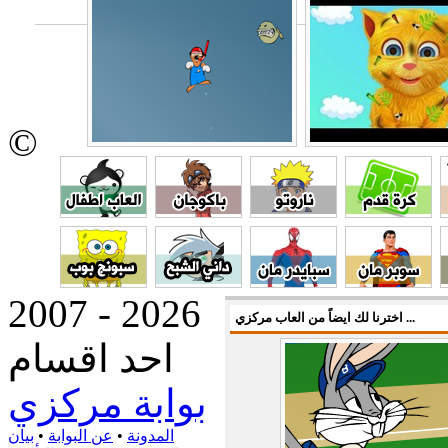
©
2007 - 2026
اخترنا لك ايضاً من العاب مركزي ...
احد اقسام
بوابة مركزي
المدونة
•
عن البوابة
•
بيان