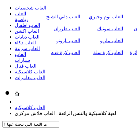
العاب شخصيات
العاب
العاب توم وجيري
العاب داني الشبح
رياضية
العاب اطفال
ن
العاب سونيك
العاب طرزان
العاب اكشن
العاب دبابات
العاب ماريو
العاب ناروتو
العاب ذكاء
العاب سرعة
ئرة
العاب كرة سلة
العاب كرة قدم
العاب
سيارات
العاب قتال
العاب كلاسيكيه
العاب مغامرات
العاب كلاسيكيه
لعبة كلاسيكية والتنس الرائعة - العاب فلاش مركزي