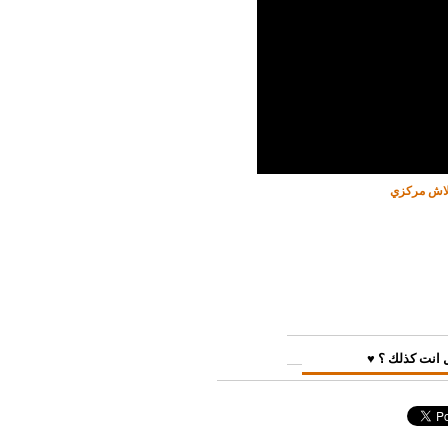
فلاش مركزي
 انت كذلك ؟