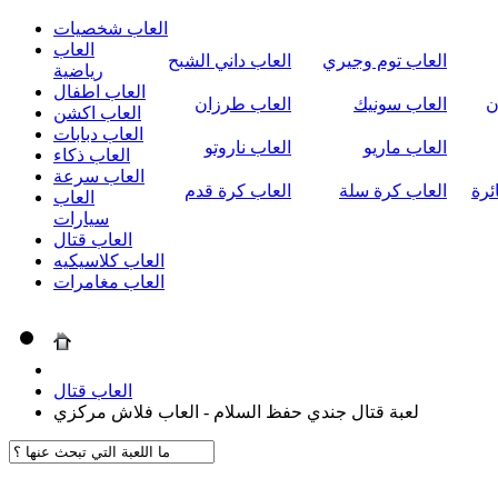
العاب شخصيات
العاب
العاب توم وجيري
العاب داني الشبح
رياضية
العاب اطفال
ن
العاب سونيك
العاب طرزان
العاب اكشن
العاب دبابات
العاب ماريو
العاب ناروتو
العاب ذكاء
العاب سرعة
ئرة
العاب كرة سلة
العاب كرة قدم
العاب
سيارات
العاب قتال
العاب كلاسيكيه
العاب مغامرات
العاب قتال
لعبة قتال جندي حفظ السلام - العاب فلاش مركزي