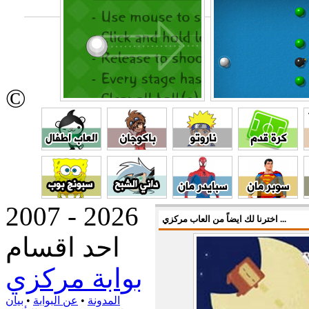
©
2007 - 2026
اخترنا لك ايضاً من العاب مركزي ...
احد اقسام
بوابة مركزي
المدونة
•
عن البوابة
•
بيان