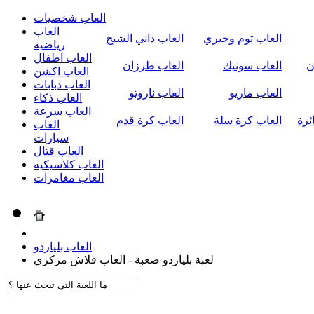
العاب شخصيات
العاب
العاب توم وجيري
العاب داني الشبح
رياضية
العاب اطفال
ن
العاب سونيك
العاب طرزان
العاب اكشن
العاب دبابات
العاب ماريو
العاب ناروتو
العاب ذكاء
العاب سرعة
ئرة
العاب كرة سلة
العاب كرة قدم
العاب
سيارات
العاب قتال
العاب كلاسيكيه
العاب مغامرات
العاب بلياردو
لعبة بلياردو صعبة - العاب فلاش مركزي