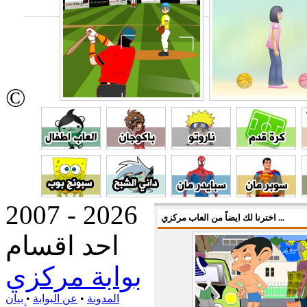
©
2007 - 2026
اخترنا لك ايضاً من العاب مركزي ...
احد اقسام
بوابة مركزي
المدونة
•
عن البوابة
•
بيان