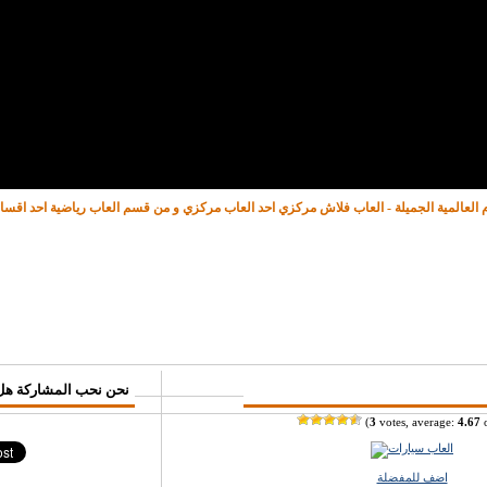
دم العالمية الجميلة - العاب فلاش مركزي احد العاب مركزي و من قسم العاب رياضية احد اقس
♥ نحن نحب المشاركة هل
(
3
votes, average:
4.67
o
اضف للمفضلة