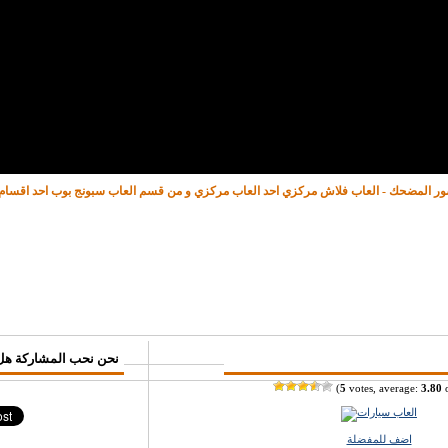
صور المضحك - العاب فلاش مركزي احد العاب مركزي و من قسم العاب سبونج بوب احد اقسام
♥ نحن نحب المشاركة هل
(
5
votes, average:
3.80
o
اضف للمفضلة