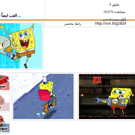
0 تعليق
18,076 مشاهده
العب ايضاً في قسم العاب سبونج بوب ...
العاب سبونج بوب
رابط مختصر :